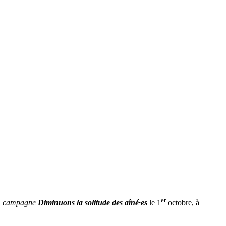
er
a
campagne
Diminuons la solitude des aîné·es
le 1
octobre, à