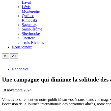
Laval
Lévis
Montérégie
Québec
Rimouski
Saguenay
Saint-Jérôme
Sherbrooke
Thetford
Trois-Rivières
Nous joindre
A-
A+
Nationales
Une campagne qui diminue la solitude des 
18 novembre 2024
Vous avez sûrement vu notre publicité sur vos écrans, dans vos magaz
l’occasion de la Journée internationale des personnes aînées, notre 