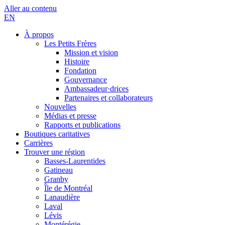
Aller au contenu
EN
À propos
Les Petits Frères
Mission et vision
Histoire
Fondation
Gouvernance
Ambassadeur·drices
Partenaires et collaborateurs
Nouvelles
Médias et presse
Rapports et publications
Boutiques caritatives
Carrières
Trouver une région
Basses-Laurentides
Gatineau
Granby
Île de Montréal
Lanaudière
Laval
Lévis
Montérégie