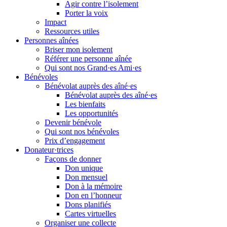
Agir contre l’isolement
Porter la voix
Impact
Ressources utiles
Personnes aînées
Briser mon isolement
Référer une personne aînée
Qui sont nos Grand·es Ami·es
Bénévoles
Bénévolat auprès des aîné·es
Bénévolat auprès des aîné·es
Les bienfaits
Les opportunités
Devenir bénévole
Qui sont nos bénévoles
Prix d’engagement
Donateur·trices
Façons de donner
Don unique
Don mensuel
Don à la mémoire
Don en l’honneur
Dons planifiés
Cartes virtuelles
Organiser une collecte