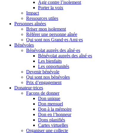
Agir contre l’isolement
Porter la voix
Impact
Ressources utiles
Personnes aînées
Briser mon isolement
Référer une personne aînée
Qui sont nos Grand·es Ami·es
Bénévoles
Bénévolat auprès des aîné·es
Bénévolat auprès des aîné·es
Les bienfaits
Les opportunités
Devenir bénévole
Qui sont nos bénévoles
Prix d’engagement
Donateur·trices
Façons de donner
Don unique
Don mensuel
Don à la mémoire
Don en l’honneur
Dons planifiés
Cartes virtuelles
Organiser une collecte