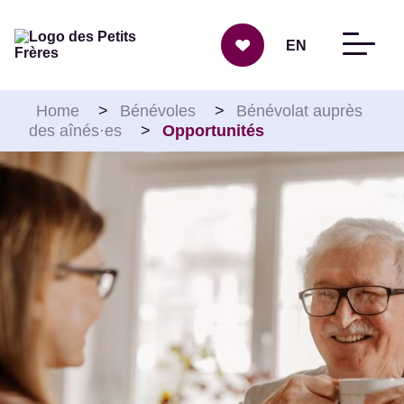
Aller au contenu
EN
Home
>
Bénévoles
>
Bénévolat auprès
des aînés·es
>
Opportunités