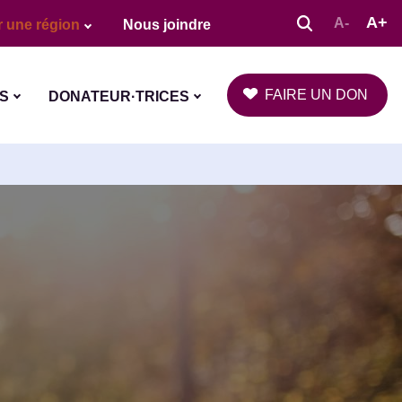
A+
A-
r une région
Nous joindre
FAIRE UN DON
S
DONATEUR·TRICES