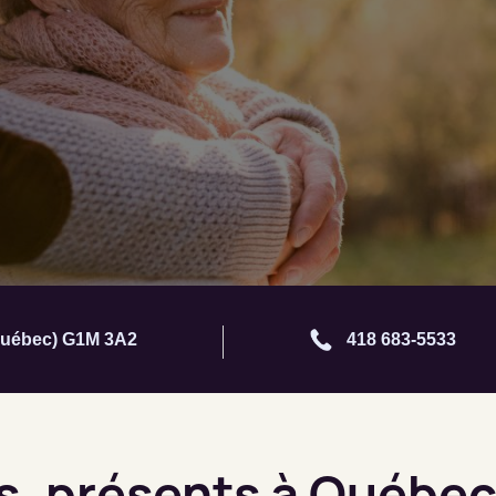
(Québec) G1M 3A2
418 683-5533
es, présents à Québe