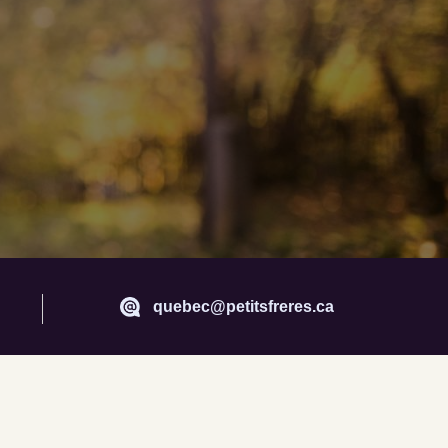
quebec@petitsfreres.ca
c