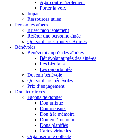
Agir contre l’isolement
Porter la voix
Impact
Ressources utiles
Personnes aînées
Briser mon isolement
Référer une personne aînée
Qui sont nos Grand·es Ami·es
Bénévoles
Bénévolat auprès des aîné·es
Bénévolat auprès des aîné·es
Les bienfaits
Les opportunités
Devenir bénévole
Qui sont nos bénévoles
Prix d’engagement
Donateur·trices
Façons de donner
Don unique
Don mensuel
Don à la mémoire
Don en l’honneur
Dons planifiés
Cartes virtuelles
Organiser une collecte