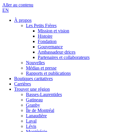
Aller au contenu
EN
À propos
Les Petits Frères
Mission et vision
Histoire
Fondation
Gouvernance
Ambassadeur·drices
Partenaires et collaborateurs
Nouvelles
Médias et presse
Rapports et publications
Boutiques caritatives
Carrières
Trouver une région
Basses-Laurentides
Gatineau
Granby
Île de Montréal
Lanaudière
Laval
Lévis
Montérégie