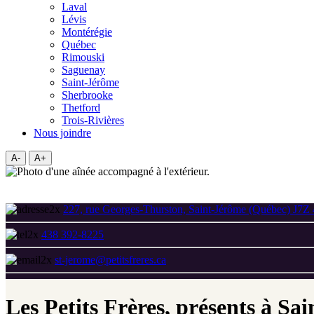
Laval
Lévis
Montérégie
Québec
Rimouski
Saguenay
Saint-Jérôme
Sherbrooke
Thetford
Trois-Rivières
Nous joindre
A-
A+
227, rue Georges-Thurston, Saint-Jérôme (Québec) J7Z
438 392-8225
st-jerome@petitsfreres.ca
Les Petits Frères, présents à Sa