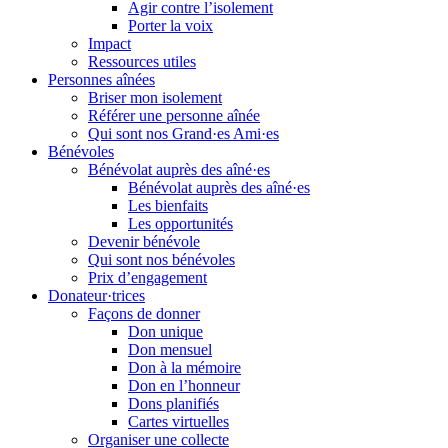
Agir contre l’isolement
Porter la voix
Impact
Ressources utiles
Personnes aînées
Briser mon isolement
Référer une personne aînée
Qui sont nos Grand·es Ami·es
Bénévoles
Bénévolat auprès des aîné·es
Bénévolat auprès des aîné·es
Les bienfaits
Les opportunités
Devenir bénévole
Qui sont nos bénévoles
Prix d’engagement
Donateur·trices
Façons de donner
Don unique
Don mensuel
Don à la mémoire
Don en l’honneur
Dons planifiés
Cartes virtuelles
Organiser une collecte