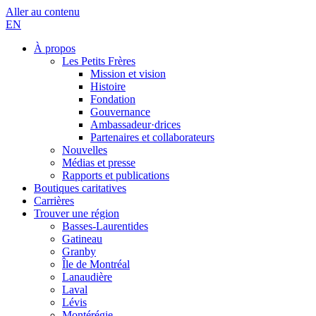
Aller au contenu
EN
À propos
Les Petits Frères
Mission et vision
Histoire
Fondation
Gouvernance
Ambassadeur·drices
Partenaires et collaborateurs
Nouvelles
Médias et presse
Rapports et publications
Boutiques caritatives
Carrières
Trouver une région
Basses-Laurentides
Gatineau
Granby
Île de Montréal
Lanaudière
Laval
Lévis
Montérégie