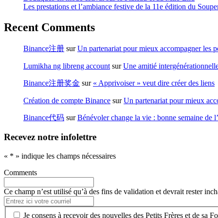
Les prestations et l’ambiance festive de la 11e édition du Soup
Recent Comments
Binance注册
sur
Un partenariat pour mieux accompagner les
Lumikha ng libreng account
sur
Une amitié intergénérationnell
Binance注册奖金
sur
« Apprivoiser » veut dire créer des liens
Création de compte Binance
sur
Un partenariat pour mieux a
Binance代码
sur
Bénévoler change la vie : bonne semaine de l’a
Recevez notre infolettre
«
*
» indique les champs nécessaires
Comments
Ce champ n’est utilisé qu’à des fins de validation et devrait rester inc
Entrez
ici
*
Je consens à recevoir des nouvelles des Petits Frères et de sa F
votre