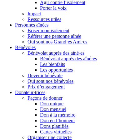
Agir contre l’isolement
Porter la voix
Impact
Ressources utiles
Personnes aînées
Briser mon isolement
Référer une personne aînée
Qui sont nos Grand·es Ami·es
Bénévoles
Bénévolat auprès des aîné·es
Bénévolat auprès des aîné·es
Les bienfaits
Les opportunités
Devenir bénévole
Qui sont nos bénévoles
Prix d’engagement
Donateur·trices
Façons de donner
Don unique
Don mensuel
Don à la mémoire
Don en l’honneur
Dons planifiés
Cartes virtuelles
Organiser une collecte