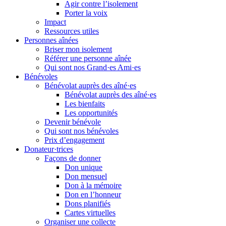
Agir contre l’isolement
Porter la voix
Impact
Ressources utiles
Personnes aînées
Briser mon isolement
Référer une personne aînée
Qui sont nos Grand·es Ami·es
Bénévoles
Bénévolat auprès des aîné·es
Bénévolat auprès des aîné·es
Les bienfaits
Les opportunités
Devenir bénévole
Qui sont nos bénévoles
Prix d’engagement
Donateur·trices
Façons de donner
Don unique
Don mensuel
Don à la mémoire
Don en l’honneur
Dons planifiés
Cartes virtuelles
Organiser une collecte