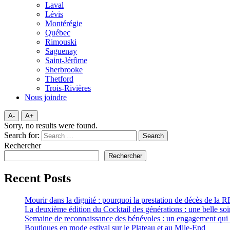
Laval
Lévis
Montérégie
Québec
Rimouski
Saguenay
Saint-Jérôme
Sherbrooke
Thetford
Trois-Rivières
Nous joindre
A-
A+
Sorry, no results were found.
Search for:
Search
Rechercher
Rechercher
Recent Posts
Mourir dans la dignité : pourquoi la prestation de décès de la R
La deuxième édition du Cocktail des générations : une belle soi
Semaine de reconnaissance des bénévoles : un engagement qui 
Boutiques en mode estival sur le Plateau et au Mile-End