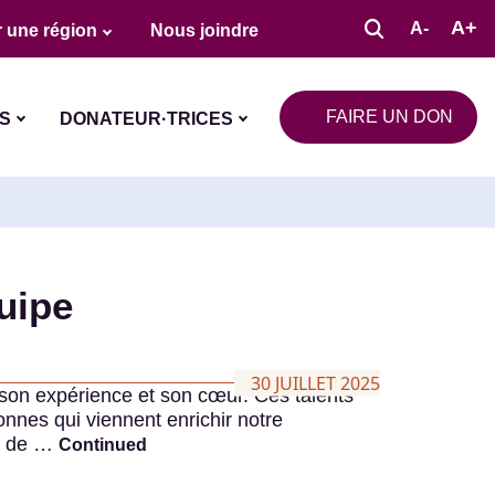
A+
A-
 une région
Nous joindre
FAIRE UN DON
S
DONATEUR·TRICES
uipe
30 JUILLET 2025
 son expérience et son cœur. Ces talents
sonnes qui viennent enrichir notre
et de …
Continued