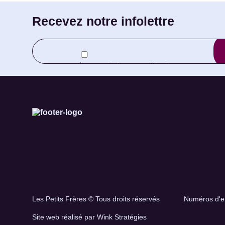
Recevez notre infolettre
Entrez
ici
votre
courriel
Je consens à recevoir des nouvelles des
*
Petits Frères et de sa Fondation.
Les Petits Frères © Tous droits réservés
Numéros d'e
Site web réalisé par Wink Stratégies