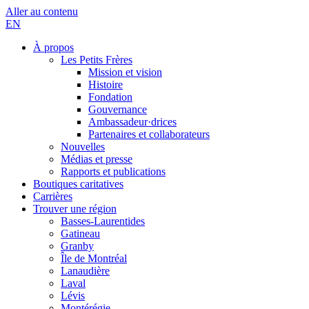
Aller au contenu
EN
À propos
Les Petits Frères
Mission et vision
Histoire
Fondation
Gouvernance
Ambassadeur·drices
Partenaires et collaborateurs
Nouvelles
Médias et presse
Rapports et publications
Boutiques caritatives
Carrières
Trouver une région
Basses-Laurentides
Gatineau
Granby
Île de Montréal
Lanaudière
Laval
Lévis
Montérégie