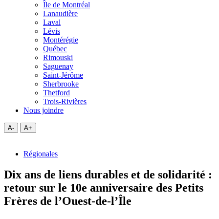
Île de Montréal
Lanaudière
Laval
Lévis
Montérégie
Québec
Rimouski
Saguenay
Saint-Jérôme
Sherbrooke
Thetford
Trois-Rivières
Nous joindre
A-
A+
Régionales
Dix ans de liens durables et de solidarité :
retour sur le 10e anniversaire des Petits
Frères de l’Ouest-de-l’Île