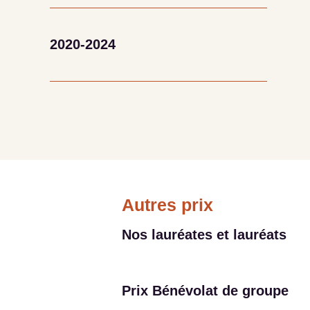
2025
2020-2024
Christine Guillemette, Montréal
2024
Étienne Beaulac, Trois-Rivières
2023
Laura Camila Alvarez Gomez, Montréal
Autres prix
Nos lauréates et lauréats
2022
Pénélope Côté, Lévis
Prix Bénévolat de groupe