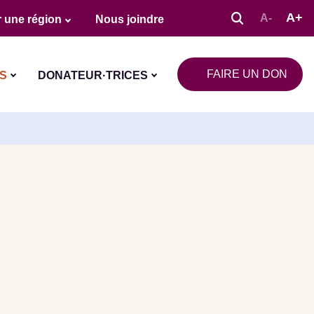
A+
A-
 une région
Nous joindre
FAIRE UN DON
S
DONATEUR·TRICES