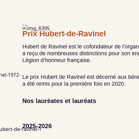
2018
2022
André Demers, Québec
Andrée Ruel, Québec
Prix Hubert-de-Ravinel
2017
2021
Hubert de Ravinel est le cofondateur de l’organi
a reçu de nombreuses distinctions pour son eng
Danielle Chalifoux, Terrebonne
Sylvie Deshaies, Montréal
Légion d’honneur française.
2016
2020
Le prix Hubert de Ravinel est décerné aux bén
a été remis pour la première fois en 2020.
Viateur Lavoie, Laval
Marjolaine Poirier, Sherbrooke
Nos lauréates et lauréats
2015
Normand Dupond, Québec
2025-2026