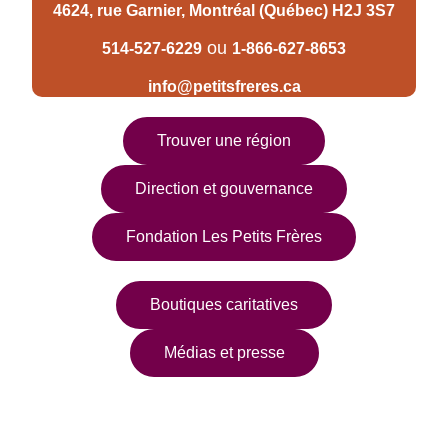
4624, rue Garnier, Montréal (Québec) H2J 3S7
ou
514-527-6229
1-866-627-8653
info@petitsfreres.ca
Trouver une région
Direction et gouvernance
Fondation Les Petits Frères
Boutiques caritatives
Médias et presse