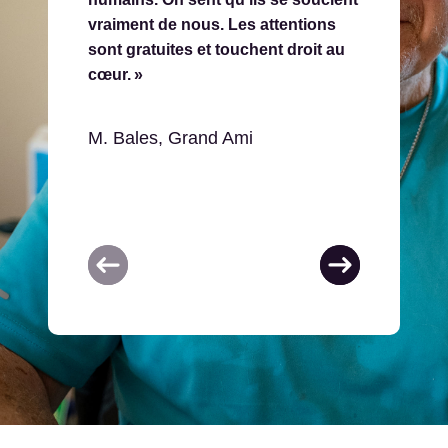
vraiment de nous. Les attentions
m’apportent 
sont gratuites et touchent droit au
me rendent v
cœur. »
Mme March
M. Bales, Grand Ami